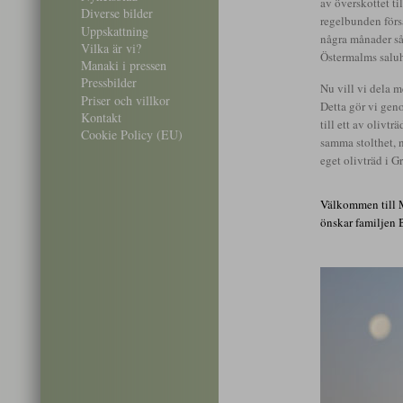
av överskottet ti
Diverse bilder
regelbunden förs
Uppskattning
några månader sål
Vilka är vi?
Östermalms saluh
Manaki i pressen
Pressbilder
Nu vill vi dela m
Priser och villkor
Detta gör vi geno
Kontakt
till ett av olivtr
Cookie Policy (EU)
samma stolthet, 
eget olivträd i G
Välkommen till 
önskar familjen 