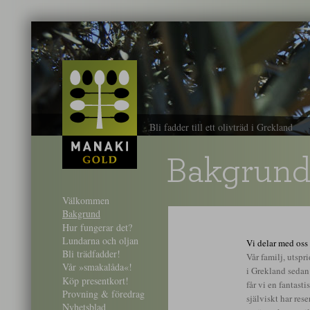
Bli fadder till ett olivträd i Grekland
Bakgrun
Välkommen
Bakgrund
Hur fungerar det?
Lundarna och oljan
Vi delar med oss
Bli trädfadder!
Vår familj, utspr
Vår »smakalåda«!
i Grekland sedan 
Köp presentkort!
får vi en fantast
Provning & föredrag
själviskt har rese
Nyhetsblad