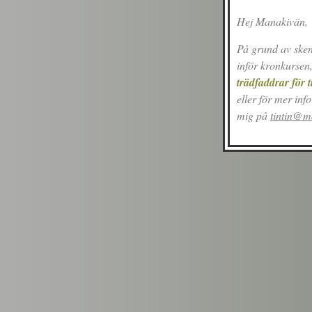
Hej Manakivän,
På grund av sken
inför kronkursen
trädfaddrar för ti
eller för mer inf
mig på
tintin@m