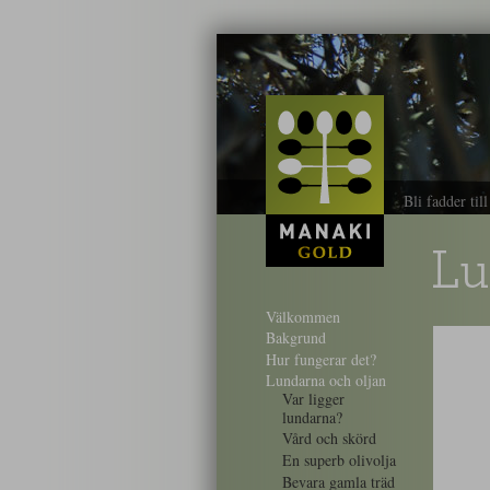
Bli fadder til
Lu
Välkommen
Bakgrund
Hur fungerar det?
Lundarna och oljan
Var ligger
lundarna?
Vård och skörd
En superb olivolja
Bevara gamla träd