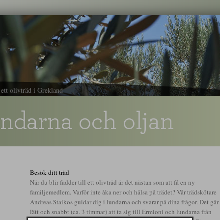
l ett olivträd i Grekland
ndarna och oljan
Besök ditt träd
När du blir fadder till ett olivträd är det nästan som att få en ny
familjemedlem. Varför inte åka ner och hälsa på trädet? Vår trädskötare
Andreas Staikos guidar dig i lundarna och svarar på dina frågor. Det går
lätt och snabbt (ca. 3 timmar) att ta sig till Ermioni och lundarna från